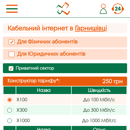
Кабельний інтернет в
Гарнишівці
Для Фізичних абонентів
✓
Для Юридичних абонентів
Приватний сектор
✓
Конструктор тарифу*:
250
грн
Назва
Швидкість
X100
До 100 Мбіт/с
X300
До 300 Мбіт/с
X1000
До 1000 Мбіт/с
Назва
Опис