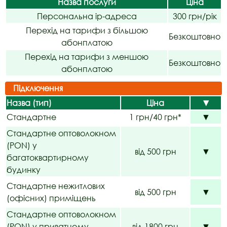
Назва послуги
Ціна
Персональна ip-адреса
300 грн/рік
Перехід на тарифи з більшою
Безкоштовно
абонплатою
Перехід на тарифи з меншою
Безкоштовно
абонплатою
Підключення
Назва (тип)
Ціна
▼
Стандартне
1 грн/40 грн*
▼
Стандартне оптоволокном
(PON) у
від 500 грн
▼
багатоквартирному
будинку
Стандартне нежитлових
від 500 грн
▼
(офісних) приміщень
Стандартне оптоволокном
(PON) у приватному
від 1800 грн
▼