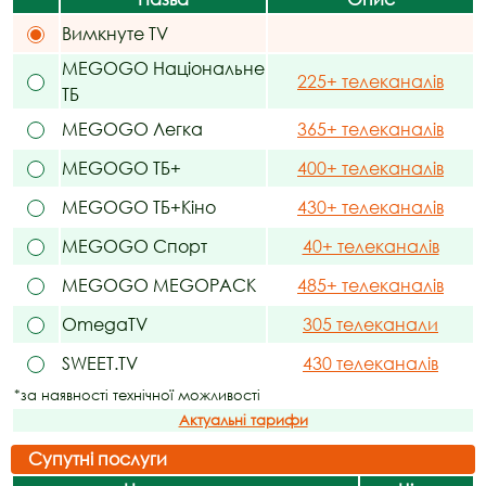
Вимкнуте TV
MEGOGO Національне
225+ телеканалів
ТБ
MEGOGO Легка
365+ телеканалів
MEGOGO ТБ+
400+ телеканалів
MEGOGO ТБ+Кіно
430+ телеканалів
MEGOGO Спорт
40+ телеканалів
MEGOGO MEGOPACK
485+ телеканалів
OmegaTV
305 телеканали
SWEET.TV
430 телеканалів
*за наявності технічної можливості
Актуальні тарифи
Супутні послуги