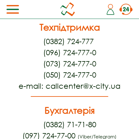
Техпідтримка
(0382) 724-777
(096) 724-777-0
(073) 724-777-0
(050) 724-777-0
e-mail: callcenter@x-city.ua
Бухгалтерія
(0382) 71-71-80
(097) 724-77-00
(Viber/Telegram)