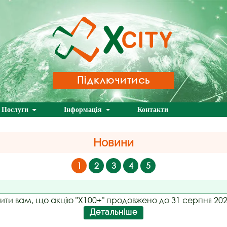
Підключитись
Послуги
Інформація
Контакти
Новини
1
2
3
4
5
ити вам, що акцію "Х100+" продовжено до 31 серпня 202
Детальніше