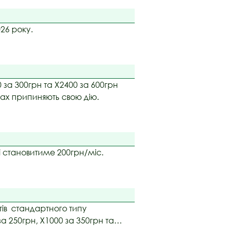
26 року.
 за 300грн та Х2400 за 600грн
ках припиняють свою дію.
і становитиме 200грн/міс.
тів стандартного типу
а 250грн, Х1000 за 350грн та