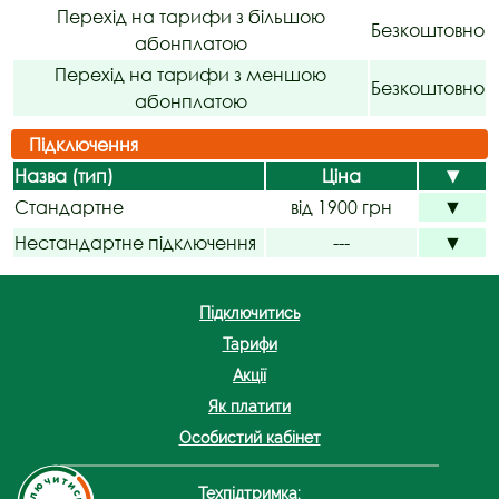
Перехід на тарифи з більшою
Безкоштовно
абонплатою
Перехід на тарифи з меншою
Безкоштовно
абонплатою
Підключення
Назва (тип)
Ціна
▼
Стандартне
від 1900 грн
▼
Нестандартне підключення
---
▼
Підключитись
Тарифи
Акції
Як платити
Особистий кабінет
Техпідтримка: