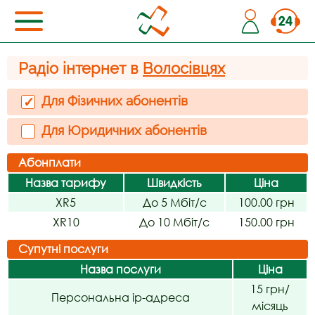
Радіо інтернет в
Волосівцях
Для Фізичних абонентів
✓
Для Юридичних абонентів
Абонплати
Назва тарифу
Швидкість
Ціна
XR5
До 5 Мбіт/с
100.00 грн
XR10
До 10 Мбіт/с
150.00 грн
Супутні послуги
Назва послуги
Ціна
15 грн/
Персональна ip-адреса
місяць