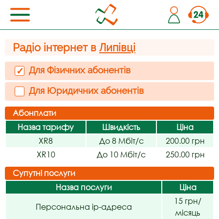
Радіо інтернет в
Липівці
Для Фізичних абонентів
✓
Для Юридичних абонентів
Абонплати
Назва тарифу
Швидкість
Ціна
XR8
До 8 Мбіт/с
200.00 грн
XR10
До 10 Мбіт/с
250.00 грн
Супутні послуги
Назва послуги
Ціна
15 грн/
Персональна ip-адреса
місяць