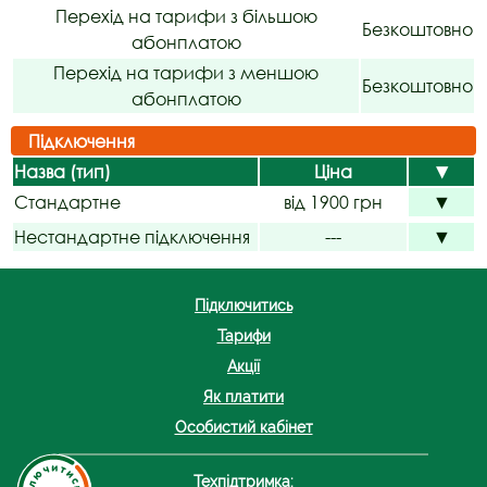
Перехід на тарифи з більшою
Безкоштовно
абонплатою
Перехід на тарифи з меншою
Безкоштовно
абонплатою
Підключення
Назва (тип)
Ціна
▼
Стандартне
від 1900 грн
▼
Нестандартне підключення
---
▼
Підключитись
Тарифи
Акції
Як платити
Особистий кабінет
Техпідтримка: