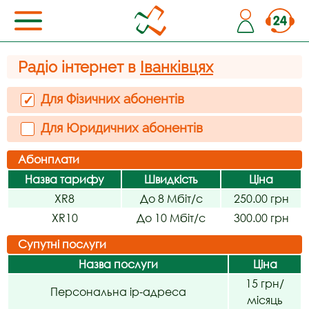
Радіо інтернет в
Іванківцях
Для Фізичних абонентів
✓
Для Юридичних абонентів
Абонплати
Назва тарифу
Швидкість
Ціна
XR8
До 8 Мбіт/с
250.00 грн
XR10
До 10 Мбіт/с
300.00 грн
Супутні послуги
Назва послуги
Ціна
15 грн/
Персональна ip-адреса
місяць