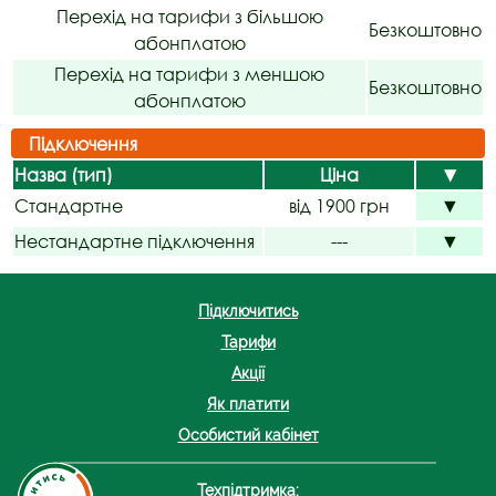
Перехід на тарифи з більшою
Безкоштовно
абонплатою
Перехід на тарифи з меншою
Безкоштовно
абонплатою
Підключення
Назва (тип)
Ціна
▼
Стандартне
від 1900 грн
▼
Нестандартне підключення
---
▼
Підключитись
Тарифи
Акції
Як платити
Особистий кабінет
Техпідтримка: