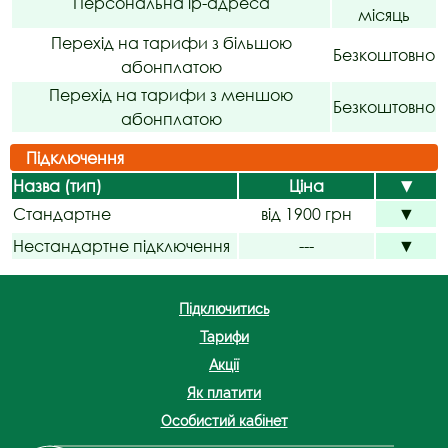
Персональна ip-адреса
місяць
Перехід на тарифи з більшою
Безкоштовно
абонплатою
Перехід на тарифи з меншою
Безкоштовно
абонплатою
Підключення
Назва (тип)
Ціна
▼
Стандартне
від 1900 грн
▼
Нестандартне підключення
---
▼
Підключитись
Тарифи
Акції
Як платити
Особистий кабінет