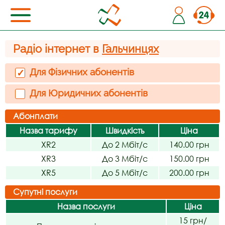
Радіо інтернет в
Гальчинцях
Для Фізичних абонентів
✓
Для Юридичних абонентів
Абонплати
Назва тарифу
Швидкість
Ціна
XR2
До 2 Мбіт/с
140.00 грн
XR3
До 3 Мбіт/с
150.00 грн
XR5
До 5 Мбіт/с
200.00 грн
Супутні послуги
Назва послуги
Ціна
15 грн/