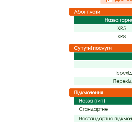
Абонплати
Назва тар
XR5
XR8
Супутні послуги
Перехі
Перехі
Підключення
Назва (тип)
Стандартне
Нестандартне підклю