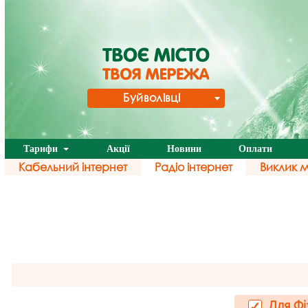
Буйволівці
Тарифи
Акції
Новини
Оплати
Кабельний інтернет
Радіо інтернет
Виклик 
Для Фі
✓