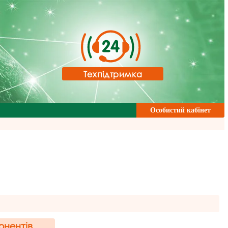
Техпідтримка
Особистий кабінет
онентів