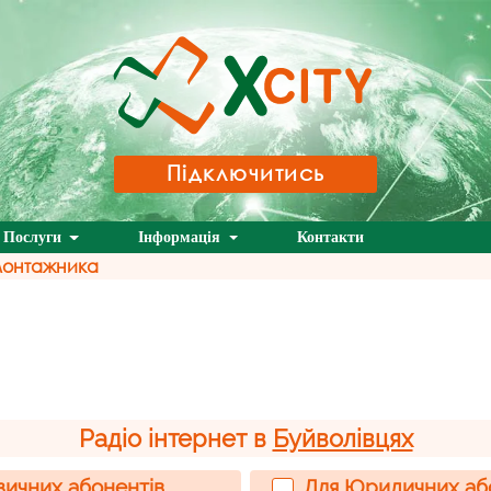
Підключитись
Послуги
Інформація
Контакти
монтажника
Радіо інтернет в
Буйволівцях
зичних абонентів
Для Юридичних аб