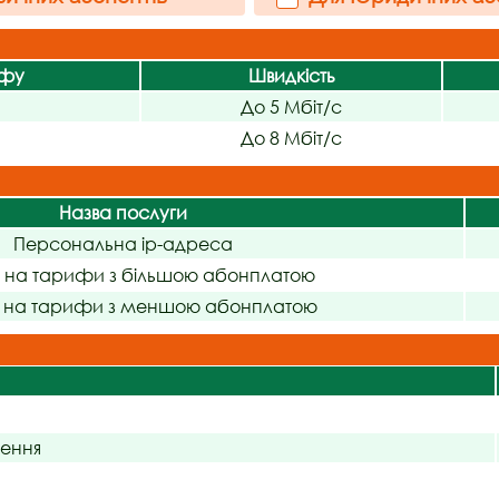
ифу
Швидкість
До 5 Мбіт/с
До 8 Мбіт/с
Назва послуги
Персональна ip-адреса
д на тарифи з більшою абонплатою
д на тарифи з меншою абонплатою
чення