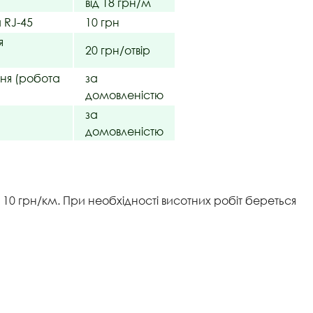
від 18 грн/м
 RJ-45
10 грн
я
20 грн/отвір
ня (робота
за
домовленістю
за
домовленістю
 10 грн/км. При необхідності висотних робіт береться