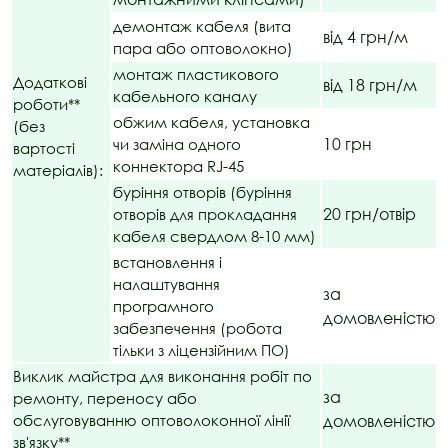
демонтаж кабеля (вита
від 4 грн/м
пара або оптоволокно)
монтаж пластикового
Додаткові
від 18 грн/м
кабельного каналу
роботи**
обжим кабеля, установка
(без
10 грн
чи заміна одного
вартості
коннектора RJ-45
матеріалів):
буріння отворів (буріння
20 грн/отвір
отворів для прокладання
кабеля свердлом 8-10 мм)
встановлення і
налаштування
за
програмного
домовленістю
забезпечення (робота
тільки з ліцензійним ПО)
Виклик майстра для виконання робіт по
за
ремонту, переносу або
обслуговуванню оптоволоконної лінії
домовленістю
зв'язку**