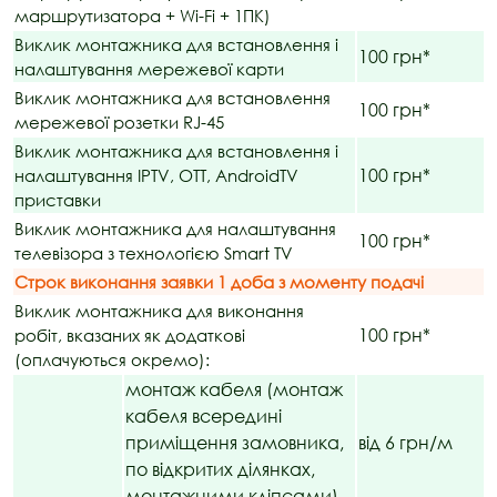
маршрутизатора + Wi-Fi + 1ПК)
Виклик монтажника для встановлення і
100 грн*
налаштування мережевої карти
Виклик монтажника для встановлення
100 грн*
мережевої розетки RJ-45
Виклик монтажника для встановлення і
100 грн*
налаштування IPTV, OTT, AndroidTV
приставки
Виклик монтажника для налаштування
100 грн*
телевізора з технологією Smart TV
Строк виконання заявки 1 доба з моменту подачі
Виклик монтажника для виконання
100 грн*
робіт, вказаних як додаткові
(оплачуються окремо):
монтаж кабеля (монтаж
кабеля всередині
приміщення замовника,
від 6 грн/м
по відкритих ділянках,
монтажними кліпсами)