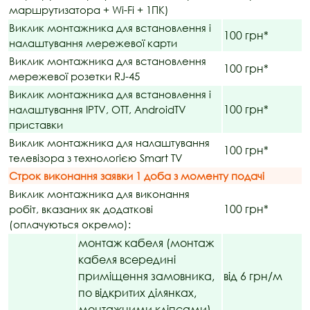
маршрутизатора + Wi-Fi + 1ПК)
Виклик монтажника для встановлення і
100 грн*
налаштування мережевої карти
Виклик монтажника для встановлення
100 грн*
мережевої розетки RJ-45
Виклик монтажника для встановлення і
100 грн*
налаштування IPTV, OTT, AndroidTV
приставки
Виклик монтажника для налаштування
100 грн*
телевізора з технологією Smart TV
Строк виконання заявки 1 доба з моменту подачі
Виклик монтажника для виконання
100 грн*
робіт, вказаних як додаткові
(оплачуються окремо):
монтаж кабеля (монтаж
кабеля всередині
приміщення замовника,
від 6 грн/м
по відкритих ділянках,
монтажними кліпсами)