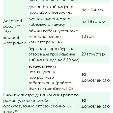
демонтаж кабеля (вита
від 4 грн/м
пара або оптоволокно)
монтаж пластикового
Додаткові
від 18 грн/м
кабельного каналу
роботи**
обжим кабеля, установка
(без
10 грн
чи заміна одного
вартості
коннектора RJ-45
матеріалів):
буріння отворів (буріння
20 грн/отвір
отворів для прокладання
кабеля свердлом 8-10 мм)
встановлення і
налаштування
за
програмного
домовленістю
забезпечення (робота
тільки з ліцензійним ПО)
Виклик майстра для виконання робіт по
за
ремонту, переносу або
обслуговуванню оптоволоконної лінії
домовленістю
зв'язку**