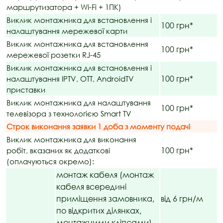
маршрутизатора + Wi-Fi + 1ПК)
Виклик монтажника для встановлення і
100 грн*
налаштування мережевої карти
Виклик монтажника для встановлення
100 грн*
мережевої розетки RJ-45
Виклик монтажника для встановлення і
100 грн*
налаштування IPTV, OTT, AndroidTV
приставки
Виклик монтажника для налаштування
100 грн*
телевізора з технологією Smart TV
Строк виконання заявки 1 доба з моменту подачі
Виклик монтажника для виконання
100 грн*
робіт, вказаних як додаткові
(оплачуються окремо):
монтаж кабеля (монтаж
кабеля всередині
приміщення замовника,
від 6 грн/м
по відкритих ділянках,
монтажними кліпсами)