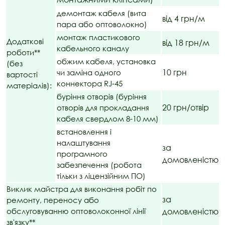
демонтаж кабеля (вита
від 4 грн/м
пара або оптоволокно)
монтаж пластикового
Додаткові
від 18 грн/м
кабельного каналу
роботи**
обжим кабеля, установка
(без
10 грн
чи заміна одного
вартості
коннектора RJ-45
матеріалів):
буріння отворів (буріння
20 грн/отвір
отворів для прокладання
кабеля свердлом 8-10 мм)
встановлення і
налаштування
за
програмного
домовленістю
забезпечення (робота
тільки з ліцензійним ПО)
Виклик майстра для виконання робіт по
за
ремонту, переносу або
обслуговуванню оптоволоконної лінії
домовленістю
зв'язку**