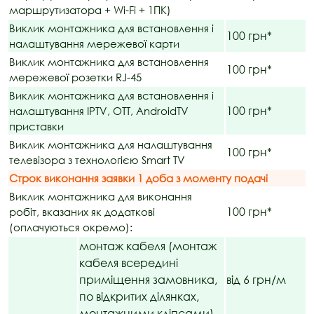
маршрутизатора + Wi-Fi + 1ПК)
Виклик монтажника для встановлення і
100 грн*
налаштування мережевої карти
Виклик монтажника для встановлення
100 грн*
мережевої розетки RJ-45
Виклик монтажника для встановлення і
100 грн*
налаштування IPTV, OTT, AndroidTV
приставки
Виклик монтажника для налаштування
100 грн*
телевізора з технологією Smart TV
Строк виконання заявки 1 доба з моменту подачі
Виклик монтажника для виконання
100 грн*
робіт, вказаних як додаткові
(оплачуються окремо):
монтаж кабеля (монтаж
кабеля всередині
приміщення замовника,
від 6 грн/м
по відкритих ділянках,
монтажними кліпсами)