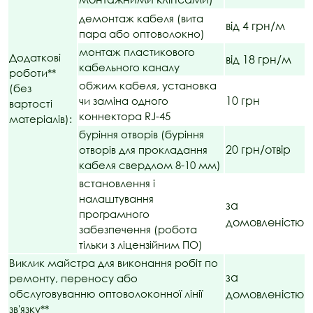
демонтаж кабеля (вита
від 4 грн/м
пара або оптоволокно)
монтаж пластикового
Додаткові
від 18 грн/м
кабельного каналу
роботи**
обжим кабеля, установка
(без
10 грн
чи заміна одного
вартості
коннектора RJ-45
матеріалів):
буріння отворів (буріння
20 грн/отвір
отворів для прокладання
кабеля свердлом 8-10 мм)
встановлення і
налаштування
за
програмного
домовленістю
забезпечення (робота
тільки з ліцензійним ПО)
Виклик майстра для виконання робіт по
за
ремонту, переносу або
обслуговуванню оптоволоконної лінії
домовленістю
зв'язку**