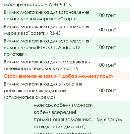
маршрутизатора + Wi-Fi + 1ПК)
Виклик монтажника для встановлення і
100 грн*
налаштування мережевої карти
Виклик монтажника для встановлення
100 грн*
мережевої розетки RJ-45
Виклик монтажника для встановлення і
100 грн*
налаштування IPTV, OTT, AndroidTV
приставки
Виклик монтажника для налаштування
100 грн*
телевізора з технологією Smart TV
Строк виконання заявки 1 доба з моменту подачі
Виклик монтажника для виконання
100 грн*
робіт, вказаних як додаткові
(оплачуються окремо):
монтаж кабеля (монтаж
кабеля всередині
приміщення замовника,
від 6 грн/м
по відкритих ділянках,
монтажними кліпсами)