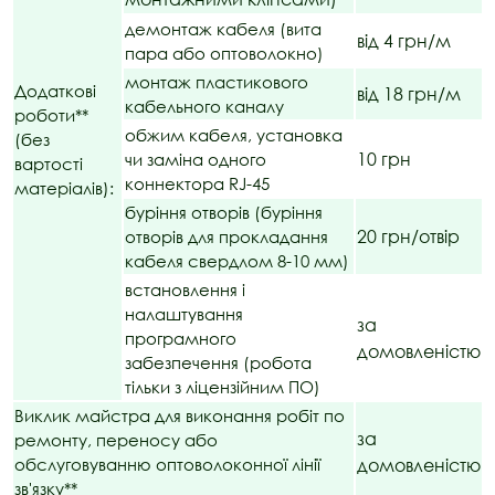
демонтаж кабеля (вита
від 4 грн/м
пара або оптоволокно)
монтаж пластикового
Додаткові
від 18 грн/м
кабельного каналу
роботи**
обжим кабеля, установка
(без
10 грн
чи заміна одного
вартості
коннектора RJ-45
матеріалів):
буріння отворів (буріння
20 грн/отвір
отворів для прокладання
кабеля свердлом 8-10 мм)
встановлення і
налаштування
за
програмного
домовленістю
забезпечення (робота
тільки з ліцензійним ПО)
Виклик майстра для виконання робіт по
за
ремонту, переносу або
обслуговуванню оптоволоконної лінії
домовленістю
зв'язку**