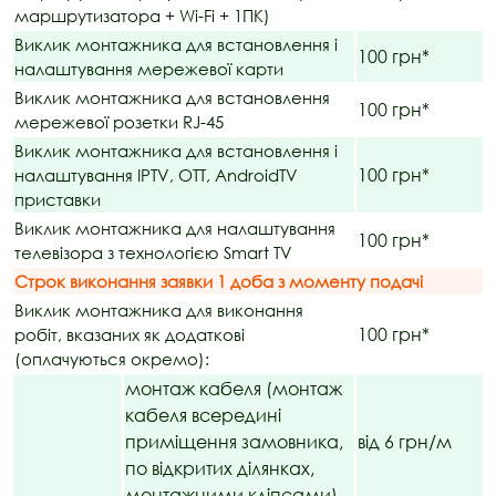
маршрутизатора + Wi-Fi + 1ПК)
Виклик монтажника для встановлення і
100 грн*
налаштування мережевої карти
Виклик монтажника для встановлення
100 грн*
мережевої розетки RJ-45
Виклик монтажника для встановлення і
100 грн*
налаштування IPTV, OTT, AndroidTV
приставки
Виклик монтажника для налаштування
100 грн*
телевізора з технологією Smart TV
Строк виконання заявки 1 доба з моменту подачі
Виклик монтажника для виконання
100 грн*
робіт, вказаних як додаткові
(оплачуються окремо):
монтаж кабеля (монтаж
кабеля всередині
приміщення замовника,
від 6 грн/м
по відкритих ділянках,
монтажними кліпсами)