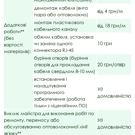
демонтаж кабеля (вита
від 4 грн/м
пара або оптоволокно)
монтаж пластикового
Додаткові
від 18 грн/м
кабельного каналу
роботи**
обжим кабеля, установка
(без
10 грн
чи заміна одного
вартості
коннектора RJ-45
матеріалів):
буріння отворів (буріння
20 грн/отвір
отворів для прокладання
кабеля свердлом 8-10 мм)
встановлення і
налаштування
за
програмного
домовленістю
забезпечення (робота
тільки з ліцензійним ПО)
Виклик майстра для виконання робіт по
за
ремонту, переносу або
обслуговуванню оптоволоконної лінії
домовленістю
зв'язку**