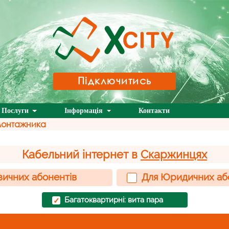
Підключитись
Послуги
Інформація
Контакти
монтажника
Кабельний інтернет в
Скаржинцях
зичних абонентів
Для Юридичних аб
Багатоквартирні: вита пара
✓