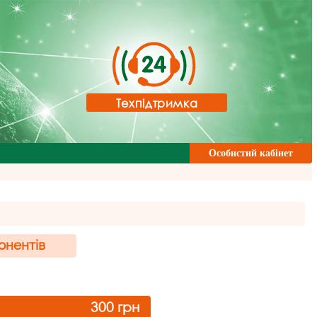
Техпідтримка
Особистий кабінет
онентів
300
грн