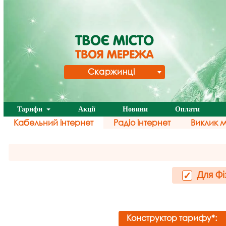
Скаржинці
Тарифи
Акції
Новини
Оплати
Кабельний інтернет
Радіо інтернет
Виклик 
Для Фі
✓
Конструктор тарифу*: