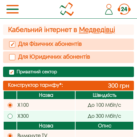
Кабельний інтернет в
Медведівці
Для Фізичних абонентів
✓
Для Юридичних абонентів
Приватний сектор
✓
Конструктор тарифу*:
300
грн
Назва
Швидкість
X100
До 100 Мбіт/с
X300
До 300 Мбіт/с
Назва
Опис
Вимкнуте TV