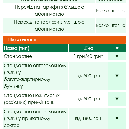
Перехід на тарифи з більшою
Безкоштовно
абонплатою
Перехід на тарифи з меншою
Безкоштовно
абонплатою
Підключення
Назва (тип)
Ціна
▼
Стандартне
1 грн/40 грн*
▼
Стандартне оптоволокном
(PON) у
від 500 грн
▼
багатоквартирному
будинку
Стандартне нежитлових
від 500 грн
▼
(офісних) приміщень
Стандартне оптоволокном
(PON) у приватному
від 1800 грн
▼
секторі