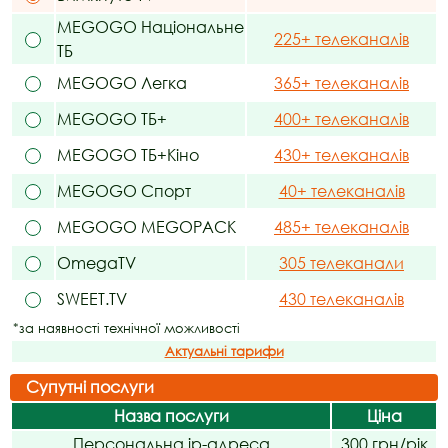
MEGOGO Національне
225+ телеканалів
ТБ
MEGOGO Легка
365+ телеканалів
MEGOGO ТБ+
400+ телеканалів
MEGOGO ТБ+Кіно
430+ телеканалів
MEGOGO Спорт
40+ телеканалів
MEGOGO MEGOPACK
485+ телеканалів
OmegaTV
305 телеканали
SWEET.TV
430 телеканалів
*за наявності технічної можливості
Актуальні тарифи
Супутні послуги
Назва послуги
Ціна
Персональна ip-адреса
300 грн/рік