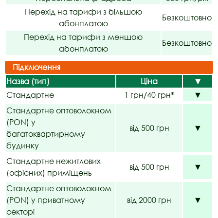
Перехід на тарифи з більшою
Безкоштовно
абонплатою
Перехід на тарифи з меншою
Безкоштовно
абонплатою
Підключення
Назва (тип)
Ціна
▼
Стандартне
1 грн/40 грн*
▼
Стандартне оптоволокном
(PON) у
від 500 грн
▼
багатоквартирному
будинку
Стандартне нежитлових
від 500 грн
▼
(офісних) приміщень
Стандартне оптоволокном
(PON) у приватному
від 2000 грн
▼
секторі