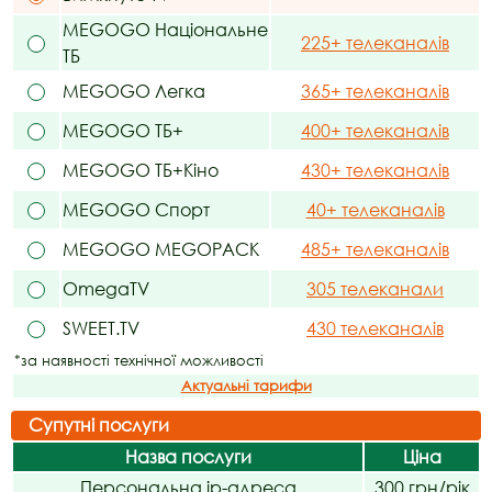
MEGOGO Національне
225+ телеканалів
ТБ
MEGOGO Легка
365+ телеканалів
MEGOGO ТБ+
400+ телеканалів
MEGOGO ТБ+Кіно
430+ телеканалів
MEGOGO Спорт
40+ телеканалів
MEGOGO MEGOPACK
485+ телеканалів
OmegaTV
305 телеканали
SWEET.TV
430 телеканалів
*за наявності технічної можливості
Актуальні тарифи
Супутні послуги
Назва послуги
Ціна
Персональна ip-адреса
300 грн/рік