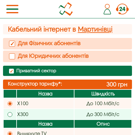
Кабельний інтернет в
Мартинівці
Для Фізичних абонентів
✓
Для Юридичних абонентів
Приватний сектор
✓
Конструктор тарифу*:
300
грн
Назва
Швидкість
X100
До 100 Мбіт/с
X300
До 300 Мбіт/с
Назва
Опис
Вимкнуте TV