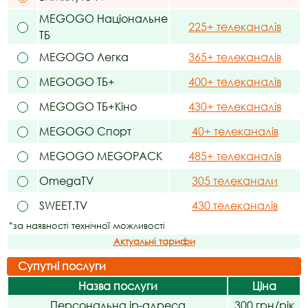
MEGOGO Національне
225+ телеканалів
ТБ
MEGOGO Легка
365+ телеканалів
MEGOGO ТБ+
400+ телеканалів
MEGOGO ТБ+Кіно
430+ телеканалів
MEGOGO Спорт
40+ телеканалів
MEGOGO MEGOPACK
485+ телеканалів
OmegaTV
305 телеканали
SWEET.TV
430 телеканалів
*за наявності технічної можливості
Актуальні тарифи
Супутні послуги
Назва послуги
Ціна
Персональна ip-адреса
300 грн/рік