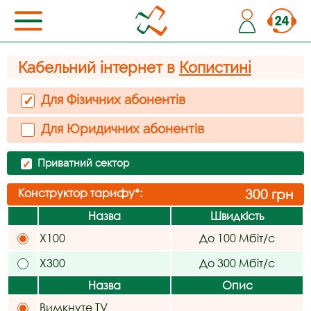
Кабельний інтернет в
Копистині
Для Фізичних абонентів
✓
Для Юридичних абонентів
Приватний сектор
✓
Конструктор тарифу*:
300
грн
Назва
Швидкість
X100
До 100 Мбіт/с
X300
До 300 Мбіт/с
Назва
Опис
Вимкнуте TV