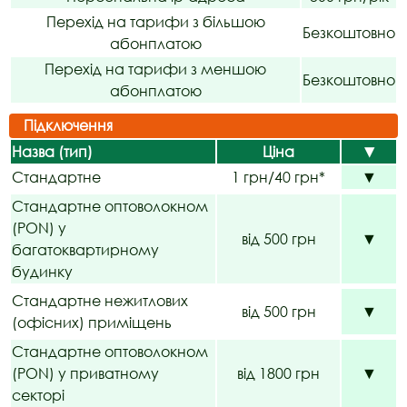
Перехід на тарифи з більшою
Безкоштовно
абонплатою
Перехід на тарифи з меншою
Безкоштовно
абонплатою
Підключення
Назва (тип)
Ціна
▼
Стандартне
1 грн/40 грн*
▼
Стандартне оптоволокном
(PON) у
від 500 грн
▼
багатоквартирному
будинку
Стандартне нежитлових
від 500 грн
▼
(офісних) приміщень
Стандартне оптоволокном
(PON) у приватному
від 1800 грн
▼
секторі