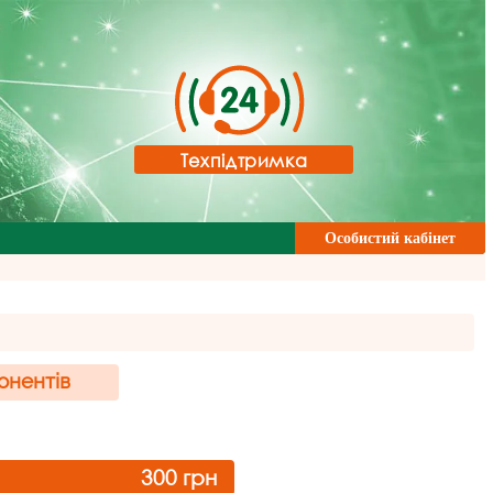
Техпідтримка
Особистий кабінет
онентів
300
грн