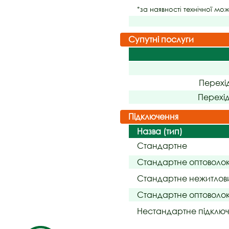
*за наявності технічної мо
Супутні послуги
Перехі
Перехі
Підключення
Назва (тип)
Стандартне
Стандартне оптоволо
Стандартне нежитлов
Стандартне оптоволок
Нестандартне підклю