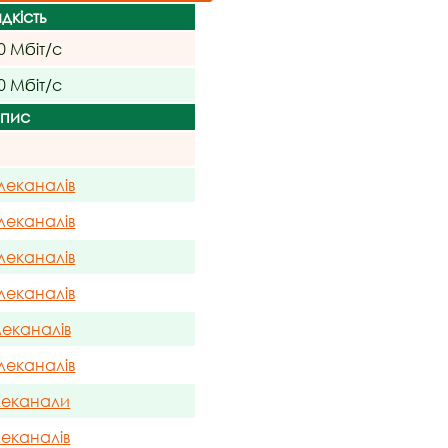
дкість
0 Мбіт/с
0 Мбіт/с
пис
леканалів
леканалів
леканалів
леканалів
леканалів
леканалів
леканали
леканалів