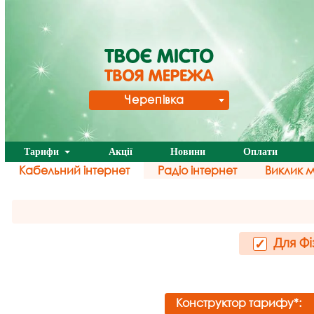
Черепівка
Тарифи
Акції
Новини
Оплати
Кабельний інтернет
Радіо інтернет
Виклик 
Для Фі
✓
Конструктор тарифу*: