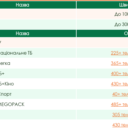
Назва
Шви
До 10
До 30
Назва
О
V
ціональне ТБ
225+ те
егка
365+ те
Б+
400+ те
+Кіно
430+ те
порт
40+ те
MEGOPACK
485+ те
305 те
430 те