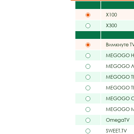
X100
X300
Вимкнуте T
MEGOGO На
MEGOGO Л
MEGOGO Т
MEGOGO ТБ
MEGOGO С
MEGOGO 
OmegaTV
SWEET.TV