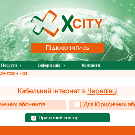
Підключитись
Послуги
Інформація
Контакти
монтажника
Кабельний інтернет в
Черепівці
зичних абонентів
Для Юридичних аб
Приватний сектор
✓