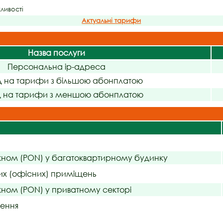
жливості
Актуальні тарифи
Назва послуги
Персональна ip-адреса
д на тарифи з більшою абонплатою
д на тарифи з меншою абонплатою
кном (PON) у багатоквартирному будинку
их (офісних) приміщень
ном (PON) у приватному секторі
чення