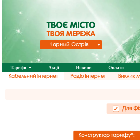
Чорний Острів
Тарифи
Акції
Новини
Оплати
Кабельний інтернет
Радіо інтернет
Виклик 
Для Фі
✓
Конструктор тарифу*: