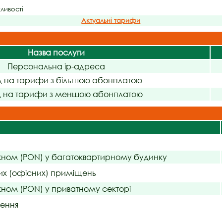
жливості
Актуальні тарифи
Назва послуги
Персональна ip-адреса
д на тарифи з більшою абонплатою
д на тарифи з меншою абонплатою
кном (PON) у багатоквартирному будинку
их (офісних) приміщень
ном (PON) у приватному секторі
чення