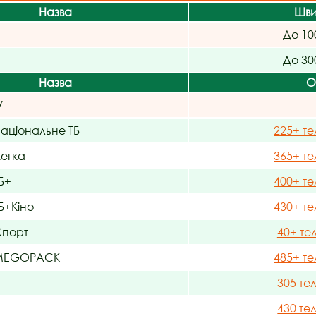
Назва
Шви
До 10
До 30
Назва
О
V
ціональне ТБ
225+ те
егка
365+ те
Б+
400+ те
+Кіно
430+ те
порт
40+ те
MEGOPACK
485+ те
305 те
430 те