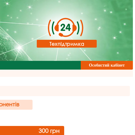
Техпідтримка
Особистий кабінет
онентів
300
грн