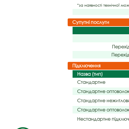
*за наявності технічної мо
Супутні послуги
Перехі
Перехі
Підключення
Назва (тип)
Стандартне
Стандартне оптоволо
Стандартне нежитлов
Стандартне оптоволок
Нестандартне підклю