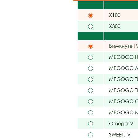
X100
X300
Вимкнуте T
MEGOGO На
MEGOGO Л
MEGOGO Т
MEGOGO ТБ
MEGOGO С
MEGOGO 
OmegaTV
SWEET.TV