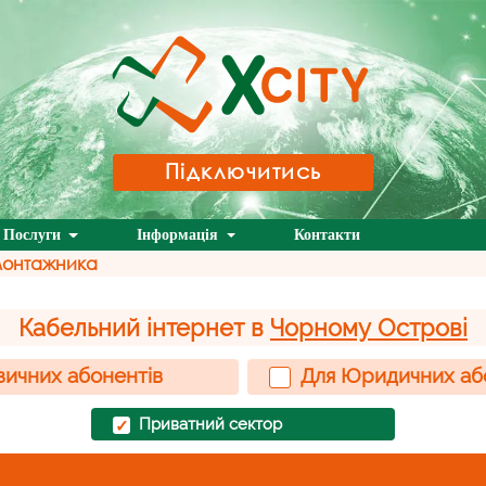
Підключитись
Послуги
Інформація
Контакти
монтажника
Кабельний інтернет в
Чорному Острові
зичних абонентів
Для Юридичних аб
Приватний сектор
✓