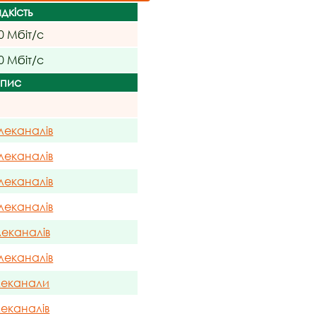
дкість
0 Мбіт/с
0 Мбіт/с
пис
леканалів
леканалів
леканалів
леканалів
леканалів
леканалів
леканали
леканалів