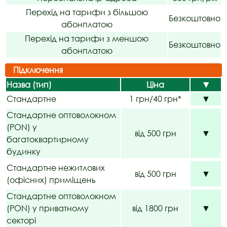
Перехід на тарифи з більшою
Безкоштовно
абонплатою
Перехід на тарифи з меншою
Безкоштовно
абонплатою
Підключення
Назва (тип)
Ціна
▼
Стандартне
1 грн/40 грн*
▼
Стандартне оптоволокном
(PON) у
від 500 грн
▼
багатоквартирному
будинку
Стандартне нежитлових
від 500 грн
▼
(офісних) приміщень
Стандартне оптоволокном
(PON) у приватному
від 1800 грн
▼
секторі