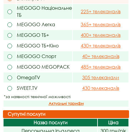
MEGOGO Національне
225+ телеканалів
ТБ
MEGOGO Легка
365+ телеканалів
MEGOGO ТБ+
400+ телеканалів
MEGOGO ТБ+Кіно
430+ телеканалів
MEGOGO Спорт
40+ телеканалів
MEGOGO MEGOPACK
485+ телеканалів
OmegaTV
305 телеканали
SWEET.TV
430 телеканалів
*за наявності технічної можливості
Актуальні тарифи
Супутні послуги
Назва послуги
Ціна
Персональна ip-адреса
300 грн/рік