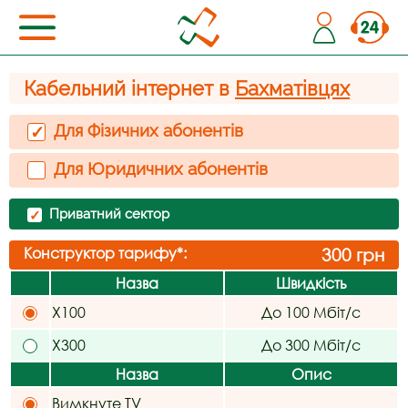
Кабельний інтернет в
Бахматівцях
Для Фізичних абонентів
✓
Для Юридичних абонентів
Приватний сектор
✓
Конструктор тарифу*:
300
грн
Назва
Швидкість
X100
До 100 Мбіт/с
X300
До 300 Мбіт/с
Назва
Опис
Вимкнуте TV