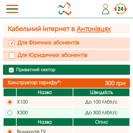
Кабельний інтернет в
Антонівцях
Для Фізичних абонентів
✓
Для Юридичних абонентів
Приватний сектор
✓
Конструктор тарифу*:
300
грн
Назва
Швидкість
X100
До 100 Мбіт/с
X300
До 300 Мбіт/с
Назва
Опис
Вимкнуте TV