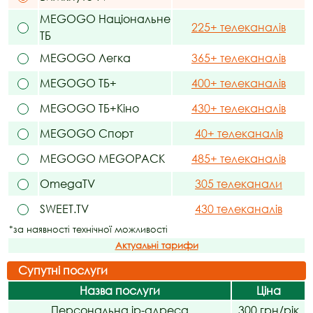
MEGOGO Національне
225+ телеканалів
ТБ
MEGOGO Легка
365+ телеканалів
MEGOGO ТБ+
400+ телеканалів
MEGOGO ТБ+Кіно
430+ телеканалів
MEGOGO Спорт
40+ телеканалів
MEGOGO MEGOPACK
485+ телеканалів
OmegaTV
305 телеканали
SWEET.TV
430 телеканалів
*за наявності технічної можливості
Актуальні тарифи
Супутні послуги
Назва послуги
Ціна
Персональна ip-адреса
300 грн/рік