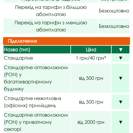
Перехід на тарифи з більшою
Безкоштовно
абонплатою
Перехід на тарифи з меншою
Безкоштовно
абонплатою
Підключення
Назва (тип)
Ціна
▼
Стандартне
1 грн/40 грн*
▼
Стандартне оптоволокном
(PON) у
від 500 грн
▼
багатоквартирному
будинку
Стандартне нежитлових
від 500 грн
▼
(офісних) приміщень
Стандартне оптоволокном
(PON) у приватному
від 2000 грн
▼
секторі