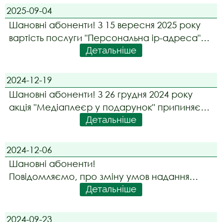
15 грн і 40 грн відповідно. Абонентів, які
2025-09-04
користуються даними тарифами, буде
Шановні абоненти! З 15 вересня 2025 року
автоматично переведено на но
вартість послуги "Персональна ip-адреса"
Детальніше
становитиме 300 грн/рік.
2024-12-19
Шановні абоненти! З 26 грудня 2024 року
акція "Медіаплеєр у подарунок" припиняє
Детальніше
свою дію.
2024-12-06
Шановні абоненти!
Повідомляємо, про зміну умов надання
Детальніше
Послуг. З 13 грудня 2024 року набирають
чинності Договори викладені у новій
редакції:
2024-09-23