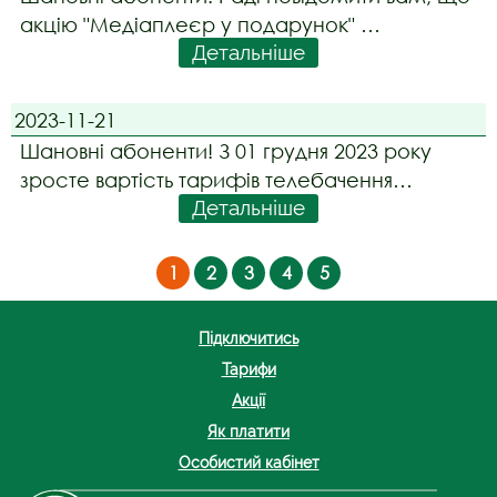
акцію "Медіаплеєр у подарунок"
Детальніше
продовжено до 31 березня 2024 року.
2023-11-21
Шановні абоненти! З 01 грудня 2023 року
зросте вартість тарифів телебачення
Детальніше
"Megogo Максимальна" та "Megogo Спорт"
на 50 грн і 40 грн відповідно. Абонентів, які
користуються даними тарифами буде
1
2
3
4
5
автоматично переведено на нові тарифи
починаючи з дат
Підключитись
Тарифи
Акції
Як платити
Особистий кабінет