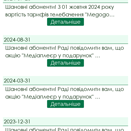
- Договір про надання електронних
Шановні абоненти! З 01 жовтня 2024 року
комунікаційних Послуг на умовах публічної
вартість тарифів телебачення "Megogo
оферти для фізичних осіб;
Детальніше
Максимальна" та "Megogo Спорт" зросте на
35 грн. Абонентів, які користуються даними
тарифами буде автоматично переведено
2024-08-31
на нові тарифи починаючи з дати їх
Шановні абоненти! Раді повідомити вам, що
розрахункового періо
акцію "Медіаплеєр у подарунок"
Детальніше
продовжено до 31 грудня 2024 року.
2024-03-31
Шановні абоненти! Раді повідомити вам, що
акцію "Медіаплеєр у подарунок"
Детальніше
продовжено до 31 серпня 2024 року.
2023-12-31
Шановні абоненти! Раді повідомити вам, що