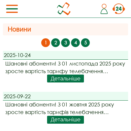
Новини
1
2
3
4
5
2025-10-24
Шановні абоненти! З 01 листопада 2025 року
зросте вартість тарифу телебачення
Детальніше
"SWEET.TV" на 25 грн. Абонентів, які
користуються даним тарифом, буде
автоматично переведено на новий,
2025-09-22
починаючи з дати їх розрахункового періоду,
Шановні абоненти! З 01 жовтня 2025 року
що слідує після 01 листопада
зросте вартість тарифів телебачення
Детальніше
"Megogo Максимальна", "Megogo
Оптимальна" та "Megogo Спорт" на 50 грн,