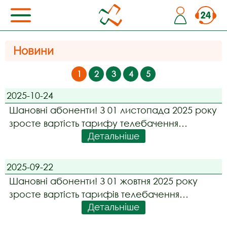
Новини
1
2
3
4
5
2025-10-24
Шановні абоненти! З 01 листопада 2025 року
зросте вартість тарифу телебачення
Детальніше
"SWEET.TV" на 25 грн. Абонентів, які
користуються даним тарифом, буде
автоматично переведено на новий,
2025-09-22
починаючи з дати їх розрахункового періоду,
Шановні абоненти! З 01 жовтня 2025 року
що слідує після 01 листопада
зросте вартість тарифів телебачення
Детальніше
"Megogo Максимальна", "Megogo
Оптимальна" та "Megogo Спорт" на 50 грн,