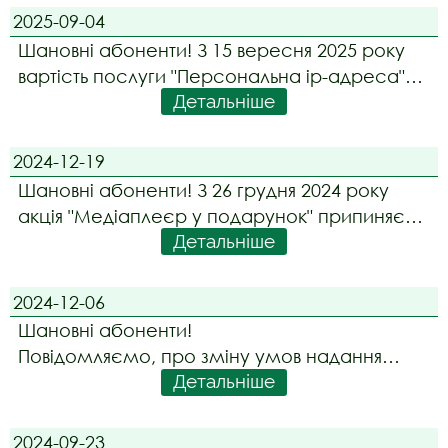
15 грн і 40 грн відповідно. Абонентів, які
2025-09-04
користуються даними тарифами, буде
Шановні абоненти! З 15 вересня 2025 року
автоматично переведено на но
вартість послуги "Персональна ip-адреса"
Детальніше
становитиме 300 грн/рік.
2024-12-19
Шановні абоненти! З 26 грудня 2024 року
акція "Медіаплеєр у подарунок" припиняє
Детальніше
свою дію.
2024-12-06
Шановні абоненти!
Повідомляємо, про зміну умов надання
Детальніше
Послуг. З 13 грудня 2024 року набирають
чинності Договори викладені у новій
редакції:
2024-09-23