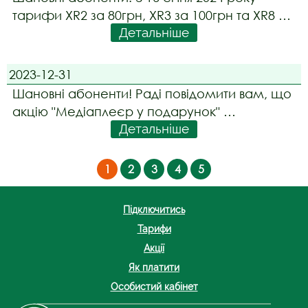
тарифи ХR2 за 80грн, ХR3 за 100грн та ХR8 за
Детальніше
150грн припиняють свою дію. З 16 січня 2024
року, абонентів які користуються тарифами
ХR2 за 80грн та XR3 за 100грн буде
2023-12-31
автоматично переведено на
Шановні абоненти! Раді повідомити вам, що
акцію "Медіаплеєр у подарунок"
Детальніше
продовжено до 31 березня 2024 року.
1
2
3
4
5
Підключитись
Тарифи
Акції
Як платити
Особистий кабінет