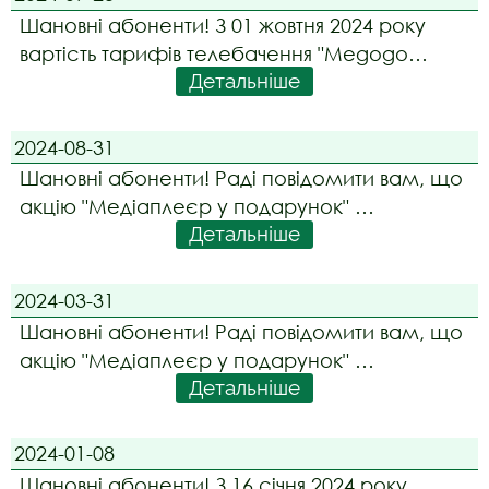
- Договір про надання електронних
Шановні абоненти! З 01 жовтня 2024 року
комунікаційних Послуг на умовах публічної
вартість тарифів телебачення "Megogo
оферти для фізичних осіб;
Детальніше
Максимальна" та "Megogo Спорт" зросте на
35 грн. Абонентів, які користуються даними
тарифами буде автоматично переведено
2024-08-31
на нові тарифи починаючи з дати їх
Шановні абоненти! Раді повідомити вам, що
розрахункового періо
акцію "Медіаплеєр у подарунок"
Детальніше
продовжено до 31 грудня 2024 року.
2024-03-31
Шановні абоненти! Раді повідомити вам, що
акцію "Медіаплеєр у подарунок"
Детальніше
продовжено до 31 серпня 2024 року.
2024-01-08
Шановні абоненти! З 16 січня 2024 року