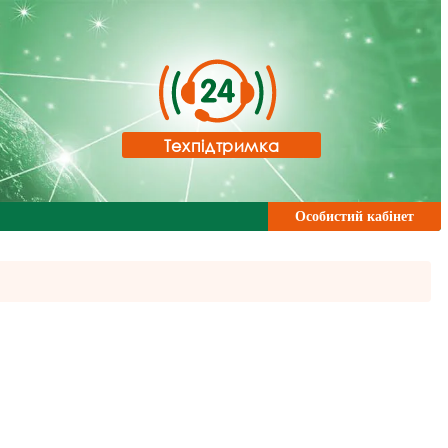
Техпідтримка
Особистий кабінет