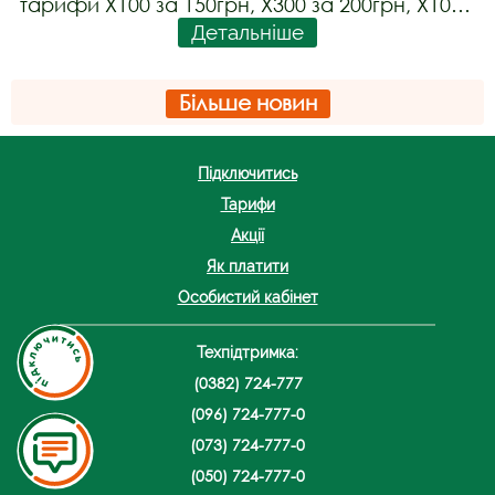
тарифи Х100 за 150грн, Х300 за 200грн, Х1000
Детальніше
за 300грн та Х2400 за 600грн для абонентів
стандартного типу підключення
оптоволокном у багатоквартирних будинках
Більше новин
припиняють свою дію.
Підключитись
Тарифи
Акції
Як платити
Особистий кабінет
Техпідтримка:
(0382) 724-777
(096) 724-777-0
(073) 724-777-0
(050) 724-777-0